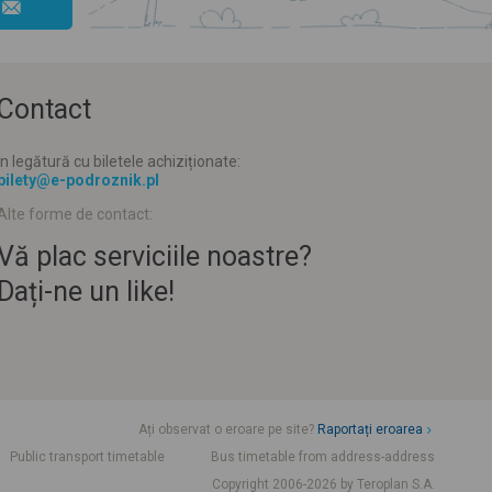
Contact
În legătură cu biletele achiziționate:
bilety@e-podroznik.pl
Alte forme de contact:
Vă plac serviciile noastre?
Dați-ne un like!
Ați observat o eroare pe site?
Raportați eroarea
Public transport timetable
Bus timetable from address-address
Copyright 2006-2026 by Teroplan S.A.