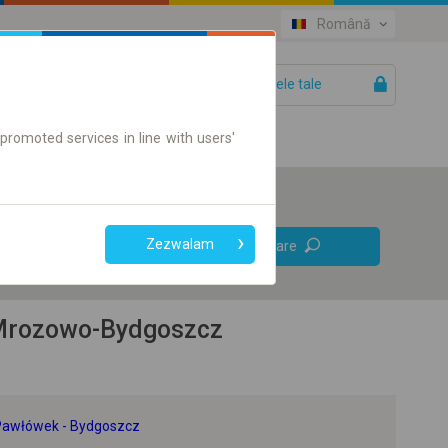
Română
Biletele tale
Ajutor
promoted services in line with users'
Legături
Zezwalam
Căutare
directe
Doar bilet on-line
u Mrozowo-Bydgoszcz
- Pawłówek - Bydgoszcz
+