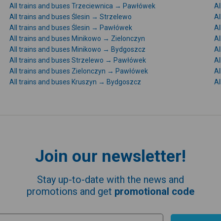
All trains and buses Trzeciewnica → Pawłówek
Al
All trains and buses Ślesin → Strzelewo
Al
All trains and buses Ślesin → Pawłówek
Al
All trains and buses Minikowo → Zielonczyn
Al
All trains and buses Minikowo → Bydgoszcz
Al
All trains and buses Strzelewo → Pawłówek
Al
All trains and buses Zielonczyn → Pawłówek
Al
All trains and buses Kruszyn → Bydgoszcz
Al
Join our newsletter!
Stay up-to-date with the news and
promotions and get
promotional code