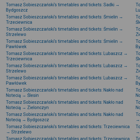
Tomasz Sobieszczański's timetables and tickets: Sadki →
To
Bydgoszcz
L
Tomasz Sobieszczański's timetables and tickets: Śmielin →
To
Trzeciewnica
Śl
Tomasz Sobieszczański's timetables and tickets: Śmielin →
To
Strzelewo
Zi
Tomasz Sobieszczański's timetables and tickets: Śmielin →
To
Pawłówek
B
Tomasz Sobieszczański's timetables and tickets: Lubaszcz →
To
Trzeciewnica
Śl
Tomasz Sobieszczański's timetables and tickets: Lubaszcz →
To
Strzelewo
Zi
Tomasz Sobieszczański's timetables and tickets: Lubaszcz →
To
Pawłówek
B
Tomasz Sobieszczański's timetables and tickets: Nakło nad
To
Notecią → Ślesin
N
Tomasz Sobieszczański's timetables and tickets: Nakło nad
To
Notecią → Zielonczyn
No
Tomasz Sobieszczański's timetables and tickets: Nakło nad
To
Notecią → Bydgoszcz
→ 
Tomasz Sobieszczański's timetables and tickets: Trzeciewnica
To
→ Strzelewo
→
Tomasz Sobieszczański's timetables and tickets: Trzeciewnica
To