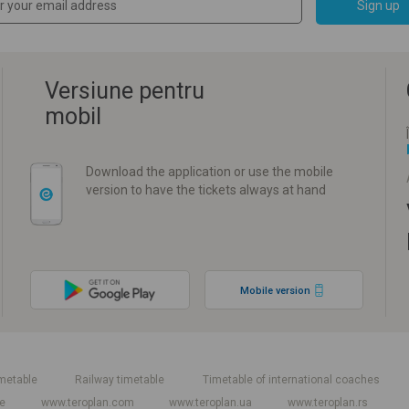
Sign up
Versiune pentru
mobil
Download the application or use the mobile
version to have the tickets always at hand
Mobile version
metable
Railway timetable
Timetable of international coaches
e
www.teroplan.com
www.teroplan.ua
www.teroplan.rs