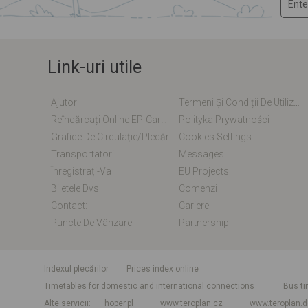
Link-uri utile
Ajutor
Termeni Și Condiții De Utilizare
Reîncărcați Online EP-Card / EM-Card
Polityka Prywatności
Grafice De Circulație/plecări
Cookies Settings
Transportatori
Messages
Înregistrați-Va
EU Projects
Biletele Dvs
Comenzi
Contact:
Cariere
Puncte De Vânzare
Partnership
Indexul plecărilor
Prices index online
Timetables for domestic and international connections
Bus ti
Alte servicii
hoper.pl
www.teroplan.cz
www.teroplan.d