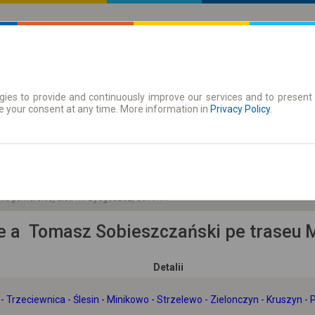
ies to provide and continuously improve our services and to present 
 traseu
Season tickets
e your consent at any time. More information in
Privacy Policy
.
Sb 8 Aug.
-- : --
sko-pomorskie, dist. m. Bydgoszcz, comm. M. Bydgoszcz
ție a Tomasz Sobieszczański pe trase
Detalii
 - Trzeciewnica - Ślesin - Minikowo - Strzelewo - Zielonczyn - Kruszyn 